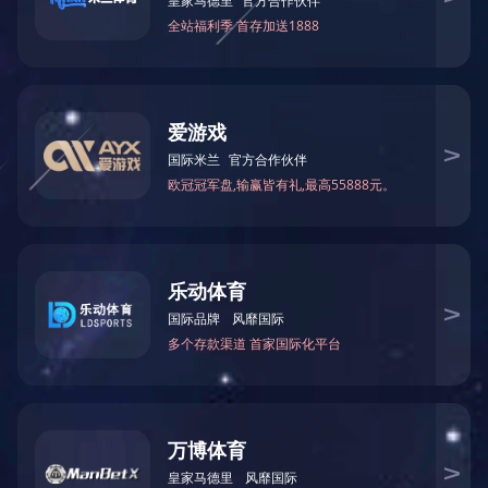
物位仪表
流量检定装置
水表
科里奥利质量流量计
产品简介
/ INTRO
咨询热线
17530107806
QTLD
卡箍式乐动网页版
应定律进行流量测量。乐
是压损极小，可测流量范