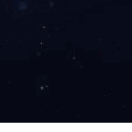
介质温度
公称压力
环境温度
环境湿度
介质导电率
测量范围
结构形式
防护等极
防爆标志
产品标准