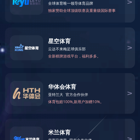
热门关键词：
超声波液位计
乐动网页版登录入口-乐动（中国）
超
您的位置：
乐动网页版登录入口
产品频道
流量仪表
QTL
>
>
>
青天仪表产品中心
流量仪表