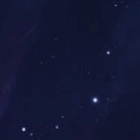
保转换器具有高可靠性和稳定性，同时采用高效的系
大的降低了系统功耗，节约供电成本的同时实现精确
/ WORKING PRINCIPLE
电磁感应原理，在与测量管轴线和磁力线相垂直的管壁上安装了
割磁力线产生感应电势，此感应电势由两个检测电极检出，数值