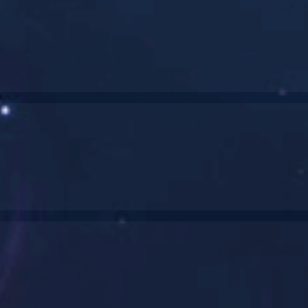
中国）
超声波流量计
涡街流量计
金属管浮子流量计
表
电池供电乐动网页版登录入口-乐动（中国）
>
电池供电
QTLD/D电池
无需外部电源供
别适用于自来水供