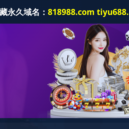
网页版登录入口-乐动（中国） 出口
国 验证高可靠
-乐动（中国）
涡街流量计
金属管浮子流量计
乐动网页版登录入口-乐动（中国）