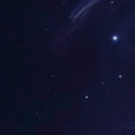
E－感应电
K－与磁场
B－磁感应
V－导电液
D－电极间
传感器将感
时流量和累
议。