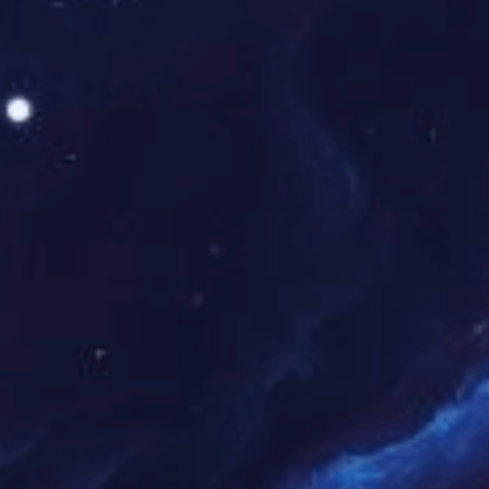
势；
分布及轴向长度有关的系数；
强度；
体平均流速；
距；（测量管内直径）
应电势E作为流量信号，传送到转换器，经放大，变换滤波用一
积流量。转换器有4～20mA输出，报警输出及频率输出，并设有RS