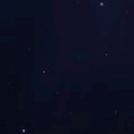
公称通径
精度
衬里材料
电极材料
电极形式
连接方式
介质温度
公称压力
环境温度