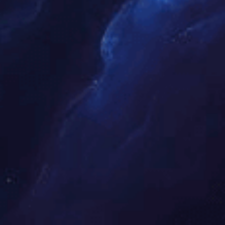
/ PRODUCT ADVANTAGES
1、微功耗设计
电池方便；
2、显示器采
正反向累计
3、测量管