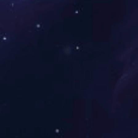
技术参数
性能