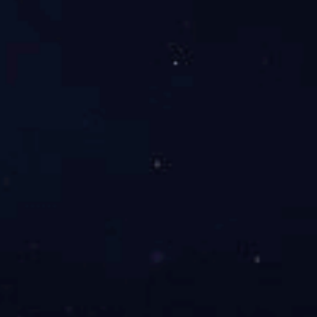
胶
碳化钨
连接
-10℃～+80℃
-10℃～+160℃