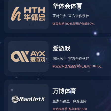
热门关键词：
超声波液位计
乐动网页版登录入口-乐动（
您的位置：
乐动网页版登录入口
产品频道
流量仪
>
>
青天仪表产品中心
流量仪表