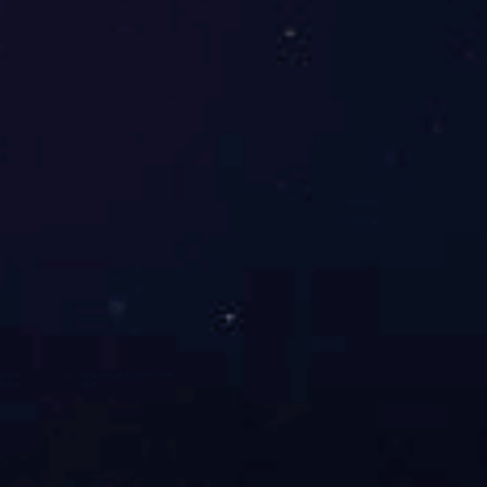
DN3——DN3000mm
示值的±0.5%,可选示值的±0.3%或±0.2%
聚四氟乙烯,PFA,F46,氯丁橡胶,聚氨酯橡胶,高温橡
SUS316,哈氏合金B/C,钛,钽,铂铱合金,不锈钢涂覆
标准型,刮刀型,可更换型
法兰连接,插入式连接,卡箍连接,夹持式连接,由壬式
一体型
-20℃～+60℃
氯丁橡胶衬里、聚氨酯衬里
分体式
PTFE衬里、PFA衬里、F46衬里
0.6～4.0Mpa（特殊压力可定制）
-25℃～+60℃