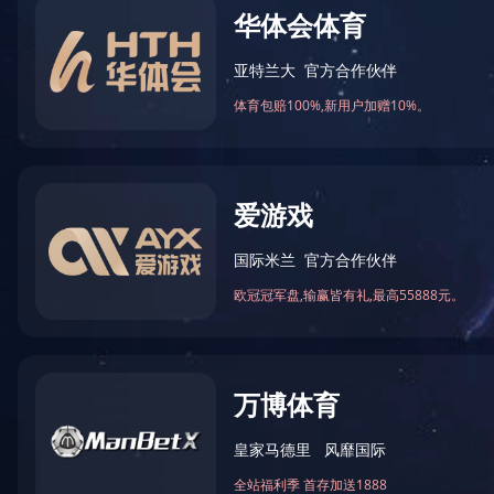
热门关键词：
超声波液位计
乐动网页版登录入口-乐动（
您的位置：
乐动网页版登录入口
产品频道
物位仪
>
>
物位仪表
青天仪表产品中心
流量仪表