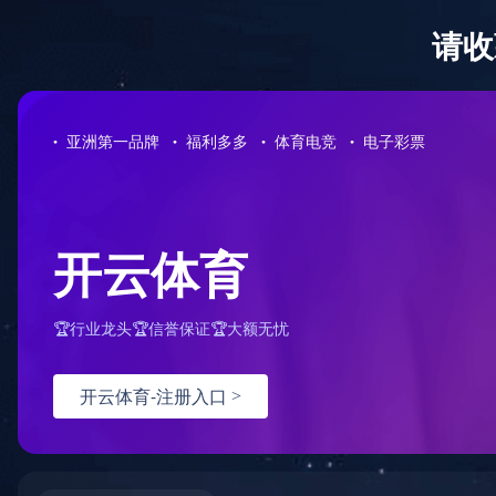
乐动网页版登录入口
欢迎进入乐动网页版登录入口-乐动（中国） 网站！
中国乐动
20年 120
乐动网页版登录入口
乐动网页版登录入口
工程案例
新闻资讯
关于青天仪表