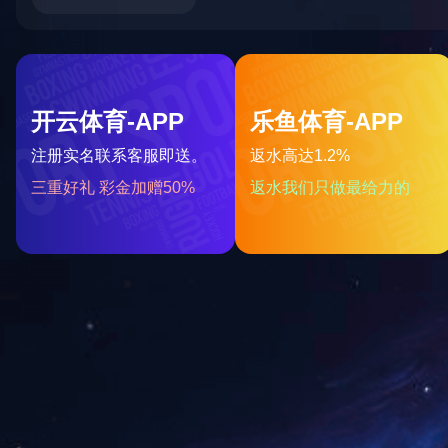
物位仪表
超声波液位计
雷达液位计
磁翻板液位计
雷达物（
一、智能调频
投入式液位计
80G常规大
流量检定装置
水表
科里奥利质量流量计