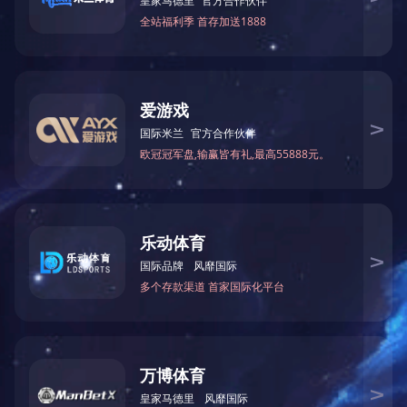
常见问题
技术支持
咨询热线
17530107806