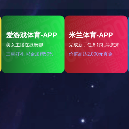
网页版登录入口-乐动（中国） 出口销量第一的辉煌篇章。…
表的竞技场上，乐动网页版登录入口-乐动（中国） 宛如一颗冉冉
口-乐动（中国） 出口销量第一的辉煌篇章。