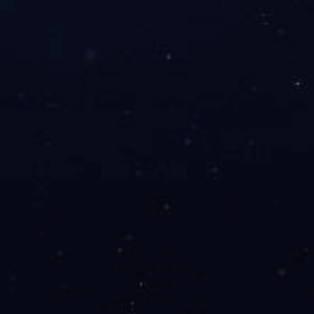
微信公众号
厂家客服