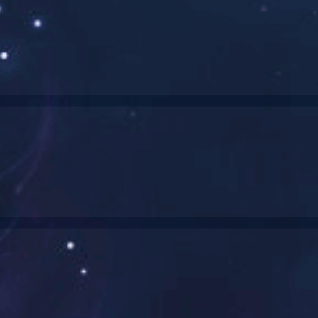
动（中国）
超声波液位计
旋进漩涡流量计
涡轮流量计
表——乐动网页版登录入口-乐动（中国） 出口销量第一的制造商 20年12
作者：
编辑：
来源：
发布日期： 20
在全球工业仪表的竞技场上，乐动网页版登录入口-乐动（中国） 宛如一