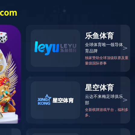
在线留言
收藏本站
网站地图
服务热线：
17530107806
产品中心
工程案例
新闻资讯