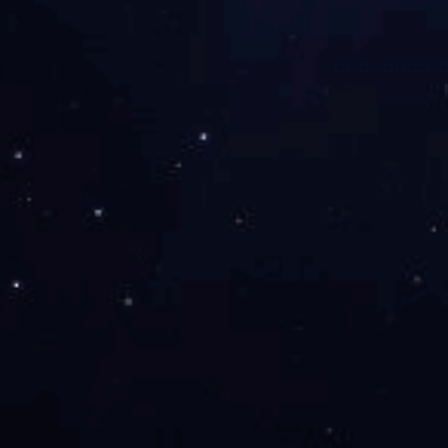
网站导航
乐动网页版登录入口
乐动网页版登录入口-
乐动（中国）
涡街流量计
金属管浮子流量计
产品中心
工程案例
新闻资讯
关于青天仪表
乐动网页版登录入口-
网站地图
乐动（中国）