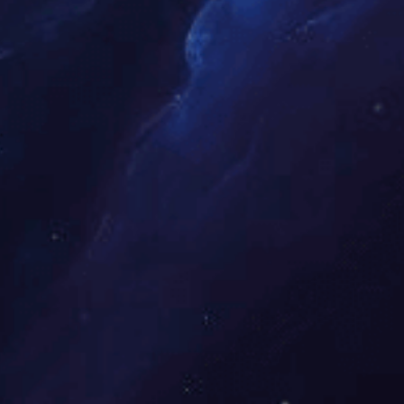
于2005年，总部位于河南省开封市祥符区黄龙工业园区，是一
与销售的高新技术企业。公司经营范围广泛，涵盖仪表仪器、流
软件的技术开发、转让，自产产品销售，光伏发电与电能销售以
天伟业始终秉持“诚信经营，品质第一，以最好的产品赢得客户”的
标，在技术研发的道路上砥砺前行。公司累计斩获专利56项、软件
双频励磁技术，测量精度可达±0.2%+0.3m/s，零点稳定性
质的流量，广泛应用于石油化工、水务、食品医药、能源等核心
性能与可靠的品质，青天伟业的产品远销全球120多个国家和地
-乐动（中国） 出口销量第一的制造商”称号。这不仅是市场对
，青天伟业将继续以创新为引擎，以服务为纽带，抓住“一带一路
球工业发展注入源源不断的动力，铸就更加辉煌的出海传奇。