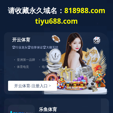
乐动网页版登录入口
欢迎进入开封青天伟业流量仪表有限公司网站！
15年专注流体
精准度高、稳定性
乐动网页版登录入口
乐动网页版登录入口-乐动（中
关于青天仪表
乐动网页版登录入口-乐动（中国）