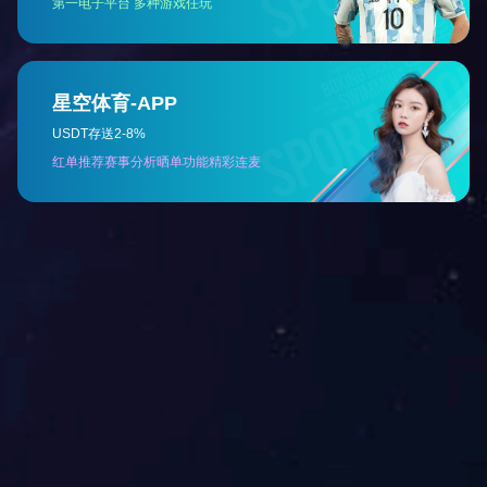
如想了解更多流量计相关
方案。
【相关推荐】
超声波流量计品牌有哪些 
乐动网页版登录入口-乐动
明渠流量计选型全攻略，
上一条
时光淬炼，流量
下一条
青天仪表——乐动